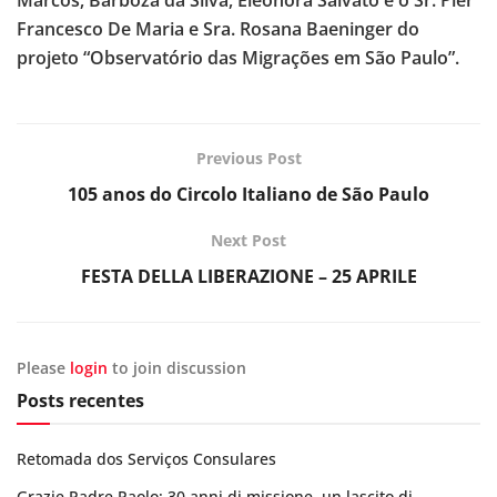
Marcos, Barboza da Silva, Eleonora Salvato e o Sr. Pier
Francesco De Maria e Sra. Rosana Baeninger do
projeto “Observatório das Migrações em São Paulo”.
Previous Post
105 anos do Circolo Italiano de São Paulo
Next Post
FESTA DELLA LIBERAZIONE – 25 APRILE
Please
login
to join discussion
Posts recentes
Retomada dos Serviços Consulares
Grazie Padre Paolo: 30 anni di missione, un lascito di