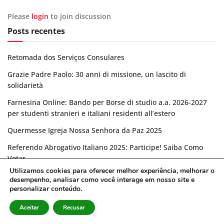
Please
login
to join discussion
Posts recentes
Retomada dos Serviços Consulares
Grazie Padre Paolo: 30 anni di missione, un lascito di
solidarietà
Farnesina Online: Bando per Borse di studio a.a. 2026-2027
per studenti stranieri e italiani residenti all’estero
Quermesse Igreja Nossa Senhora da Paz 2025
Referendo Abrogativo Italiano 2025: Participe! Saiba Como
Votar
Utilizamos cookies para oferecer melhor experiência, melhorar o
desempenho, analisar como você interage em nosso site e
Categorias
personalizar conteúdo.
Aceitar
Recusar
EVENTOS