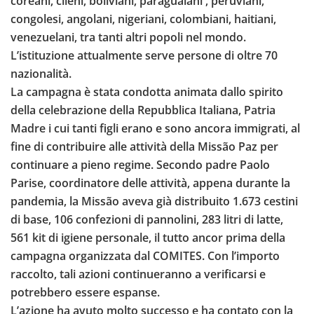
coreani, cileni, boliviani, paraguaiani , peruviani,
congolesi, angolani, nigeriani, colombiani, haitiani,
venezuelani, tra tanti altri popoli nel mondo.
L’istituzione attualmente serve persone di oltre 70
nazionalità.
La campagna è stata condotta animata dallo spirito
della celebrazione della Repubblica Italiana, Patria
Madre i cui tanti figli erano e sono ancora immigrati, al
fine di contribuire alle attività della Missão Paz per
continuare a pieno regime. Secondo padre Paolo
Parise, coordinatore delle attività, appena durante la
pandemia, la Missão aveva già distribuito 1.673 cestini
di base, 106 confezioni di pannolini, 283 litri di latte,
561 kit di igiene personale, il tutto ancor prima della
campagna organizzata dal COMITES. Con l’importo
raccolto, tali azioni continueranno a verificarsi e
potrebbero essere espanse.
L’azione ha avuto molto successo e ha contato con la