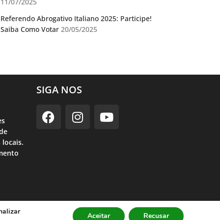
11/07/2025
Referendo Abrogativo Italiano 2025: Participe!
Saiba Como Votar
20/05/2025
SIGA NOS
es
ade
 locais.
imento
nalizar
lítica de Privacidade
Aceitar
Recusar