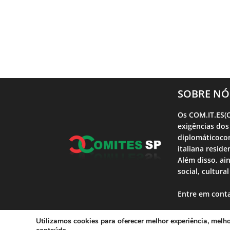
SOBRE NÓ
Os COM.IT.ES(C
exigências dos
diplomáticocon
italiana reside
Além disso, ai
social, cultura
Entre em cont
Utilizamos cookies para oferecer melhor experiência, melh
Comites SP | 2023 |Desenvolvido por T