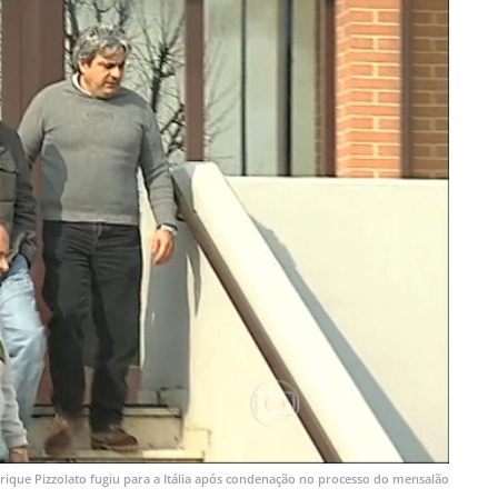
rique Pizzolato fugiu para a Itália após condenação no processo do mensalão