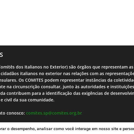
S
omitês dos Italianos no Exterior) são órgãos que representam as
 cidadãos italianos no exterior nas relações com as representaçõ
sulares. Os COMITES podem representar instâncias da coletivid
nte na circunscrição consultar, junto às autoridades e instituições
nda contribuem para a identificação das exigências de desenvolv
l e civil da sua comunidade.
ato conosco:
comites.sp@comites.org.br
orar o desempenho, analisar como você interage em nosso site e perso
heodorojr
Po