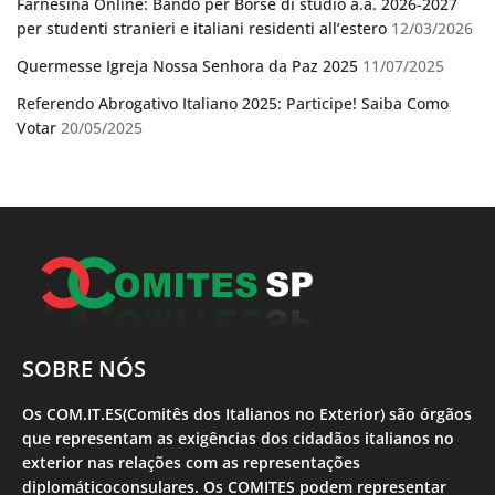
Farnesina Online: Bando per Borse di studio a.a. 2026-2027
per studenti stranieri e italiani residenti all’estero
12/03/2026
Quermesse Igreja Nossa Senhora da Paz 2025
11/07/2025
Referendo Abrogativo Italiano 2025: Participe! Saiba Como
Votar
20/05/2025
SOBRE NÓS
Os COM.IT.ES(Comitês dos Italianos no Exterior) são órgãos
que representam as exigências dos cidadãos italianos no
exterior nas relações com as representações
diplomáticoconsulares. Os COMITES podem representar