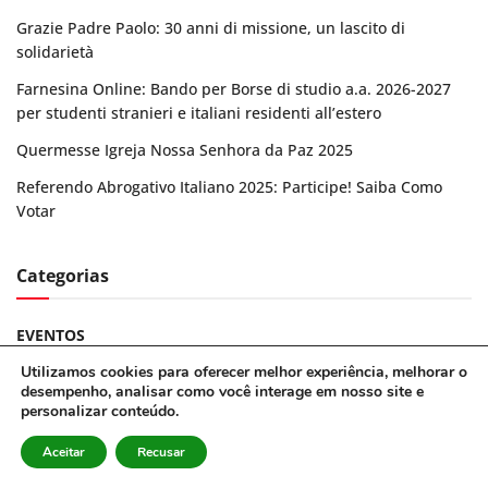
Grazie Padre Paolo: 30 anni di missione, un lascito di
solidarietà
Farnesina Online: Bando per Borse di studio a.a. 2026-2027
per studenti stranieri e italiani residenti all’estero
Quermesse Igreja Nossa Senhora da Paz 2025
Referendo Abrogativo Italiano 2025: Participe! Saiba Como
Votar
Categorias
EVENTOS
Utilizamos cookies para oferecer melhor experiência, melhorar o
FEATURED
desempenho, analisar como você interage em nosso site e
personalizar conteúdo.
GALERIA
Aceitar
Recusar
INFORMATIVO COMITES-SP