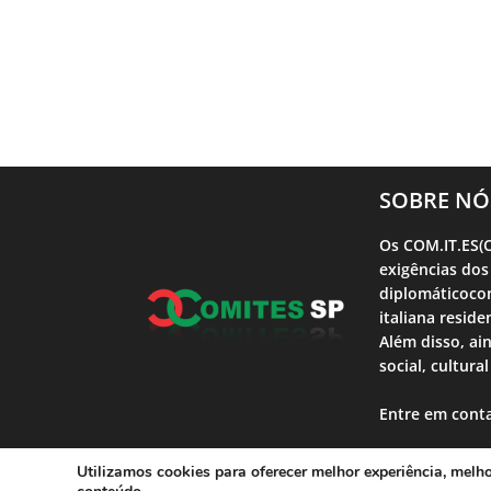
SOBRE NÓ
Os COM.IT.ES(C
exigências dos
diplomáticocon
italiana reside
Além disso, ai
social, cultura
Entre em cont
Utilizamos cookies para oferecer melhor experiência, melh
Comites SP | 2023 |Desenvolvido por T