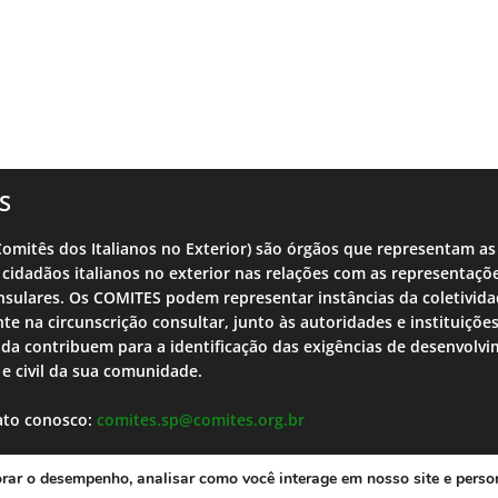
S
omitês dos Italianos no Exterior) são órgãos que representam as
 cidadãos italianos no exterior nas relações com as representaçõ
sulares. Os COMITES podem representar instâncias da coletivid
nte na circunscrição consultar, junto às autoridades e instituições
nda contribuem para a identificação das exigências de desenvolv
l e civil da sua comunidade.
ato conosco:
comites.sp@comites.org.br
orar o desempenho, analisar como você interage em nosso site e perso
heodorojr
Po