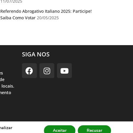
11/07/2025
Referendo Abrogativo Italiano 2025: Participe!
Saiba Como Votar
20/05/2025
SIGA NOS
es
ade
 locais.
imento
nalizar
lítica de Privacidade
Aceitar
Recusar