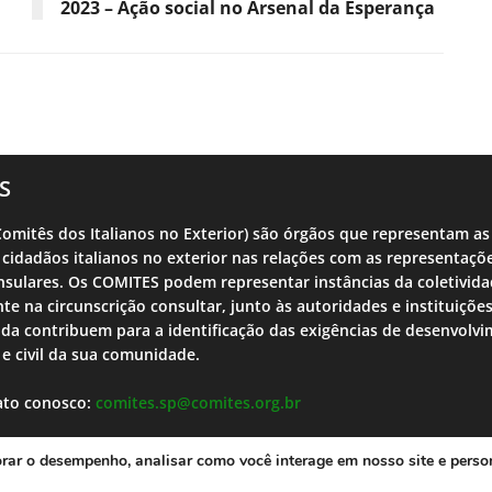
2023 – Ação social no Arsenal da Esperança
S
omitês dos Italianos no Exterior) são órgãos que representam as
 cidadãos italianos no exterior nas relações com as representaçõ
sulares. Os COMITES podem representar instâncias da coletivid
nte na circunscrição consultar, junto às autoridades e instituições
nda contribuem para a identificação das exigências de desenvolv
l e civil da sua comunidade.
ato conosco:
comites.sp@comites.org.br
orar o desempenho, analisar como você interage em nosso site e perso
heodorojr
Po