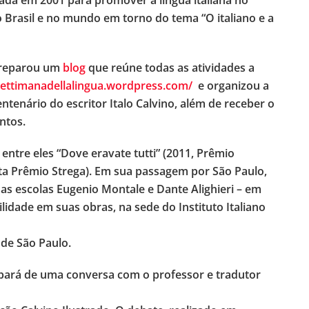
riada em 2001 para promover a língua italiana no
 Brasil e no mundo em torno do tema “O italiano e a
 preparou um
blog
que reúne todas as atividades a
psettimanadellalingua.wordpress.com/
e organizou a
ntenário do escritor Italo Calvino, além de receber o
ntos.
entre eles “Dove eravate tutti” (2011, Prêmio
ista Prêmio Strega). Em sua passagem por São Paulo,
as escolas Eugenio Montale e Dante Alighieri – em
lidade em suas obras, na sede do Instituto Italiano
 de São Paulo.
cipará de uma conversa com o professor e tradutor