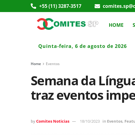
+55 (11) 3287-3517
comites.sp@c
HOME
Quinta-feira, 6 de agosto de 2026
Home
Eventos
Semana da Língua
traz eventos impe
by
Comites Noticias
18/10/2023
in
Eventos
,
Feat