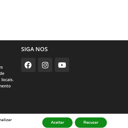
SIGA NOS
es
ade
 locais.
imento
nalizar
lítica de Privacidade
Aceitar
Recusar