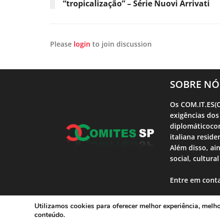
“tropicalização” – Série Nuovi Arrivati
Please
login
to join discussion
SOBRE NÓ
Os COM.IT.ES(C
exigências dos
diplomáticocon
italiana reside
Além disso, ai
social, cultura
Entre em cont
Utilizamos cookies para oferecer melhor experiência, melh
Comites SP | 2023 |Desenvolvido por T
conteúdo.